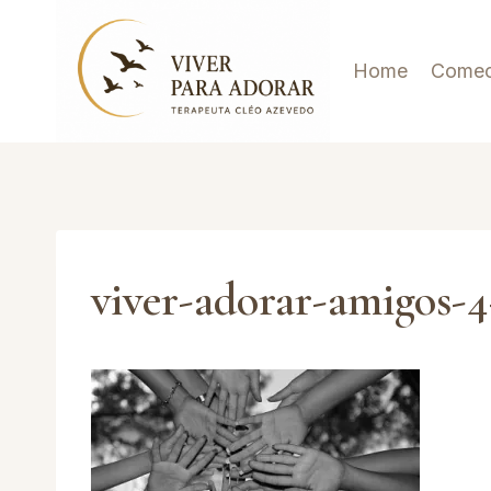
Pular
para
Home
Comec
o
Conteúdo
viver-adorar-amigos-