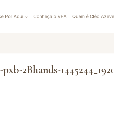
e Por Aqui
Conheça o VPA
Quem é Cléo Azev
4-pxb-2Bhands-1445244_1920