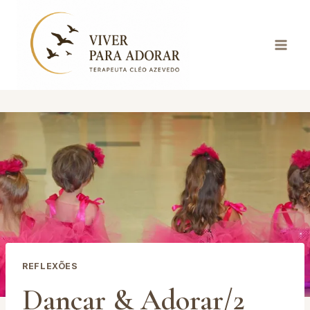
Pular
para
o
Conteúdo
REFLEXÕES
Dançar & Adorar/2