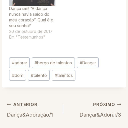
Dança sim! “A dança
nunca havia saído do
meu coração”. Qual é o
seu sonho?
20 de outubro de 2017
Em "Testemunhos"
Tags
#
adorar
#
berço de talentos
#
Dançar
do
Post:
#
dom
#
talento
#
talentos
Navegação
ANTERIOR
PRÓXIMO
Dança&Adoração/1
Dançar&Adorar/3
de